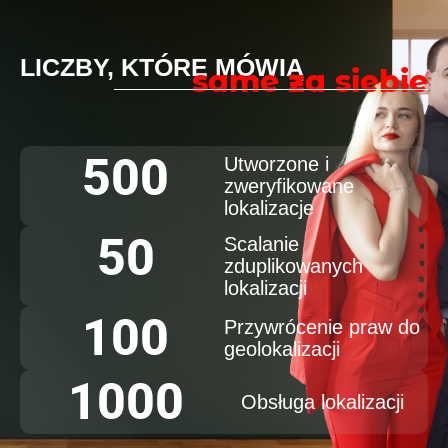
LICZBY, KTÓRE MÓWIĄ
same za siebie
500
Utworzone i
zweryfikowane
lokalizacje
50
Scalanie
zduplikowanych
lokalizacji
100
Przywrócenie praw do
geolokalizacji
1000
Obsługa lokalizacji