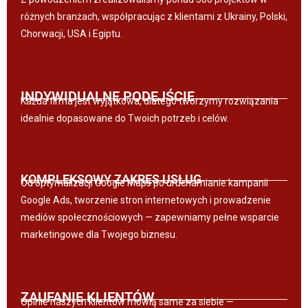
różnych branżach, współpracując z klientami z Ukrainy, Polski,
Chorwacji, USA i Egiptu.
INDYWIDUALNE PODEJŚCIE
Każda firma jest wyjątkowa, dlatego tworzymy rozwiązania
idealnie dopasowane do Twoich potrzeb i celów.
KOMPLEKSOWY ZAKRES USŁUG
Od optymalizacji Google Maps po uruchamianie kampanii
Google Ads, tworzenie stron internetowych i prowadzenie
mediów społecznościowych — zapewniamy pełne wsparcie
marketingowe dla Twojego biznesu.
ZAUFANIE KLIENTÓW
Opinie naszych klientów mówią same za siebie —