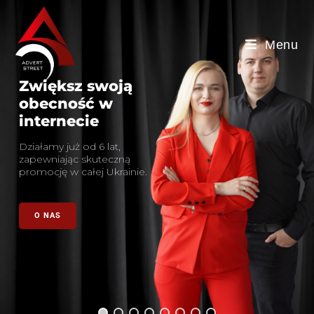
Menu
Zwiększ swoją
obecność w
internecie
Działamy już od 6 lat,
zapewniając skuteczną
promocję w całej Ukrainie.
O NAS