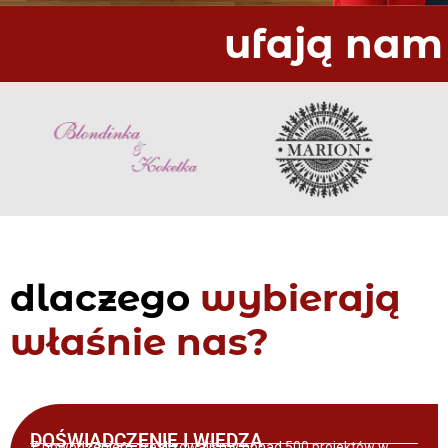
ufają nam
dlaczego
wybierają
właśnie nas?
DOŚWIADCZENIE I WIEDZA
Z powodzeniem zrealizowaliśmy ponad 500 projektów w